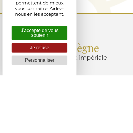
permettent de mieux
vous connaître. Aidez-
nous en les acceptant.
J'accepte de vous
soutenir
Compiègne
Je refuse
Ville royale et impériale
Personnaliser