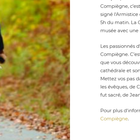
Compiègne, c’est 
signé l'Armistice
5h du matin. La C
musée avec une 
Les passionnés d’
Compiègne. C’est
que vous découvri
cathédrale et son
Mettez vos pas da
les évêques, de 
fut sacré, de Jean
Pour plus d'inform
Compiègne
.