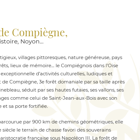
 de Compiègne,
istoire, Noyon…
gieux, villages pittoresques, nature généreuse, pays
orêts, lieux de mémoire… le Compiégnois dans l’Oise
 exceptionnelle d’activités culturelles, ludiques et
êt de Compiègne, 3
e
forêt domaniale par sa taille après
nebleau, séduit par ses hautes futaies, ses vallons, ses
llages comme celui de Saint-Jean-aux-Bois avec son
 et sa porte fortifiée.
 parcourue par 900 km de chemins géométriques, elle
e siècle le terrain de chasse favori des souverains
'aristocratie française sous Napoléon III. La forêt de