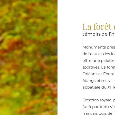
La forêt
témoin de l’h
Monuments presti
de l’eau et des f
offre une palette
sportives. La for
Orléans et Fontai
étangs et ses vi
abbatiale du XIIIe
Création royale,
fut à partir du VI
français puis de l