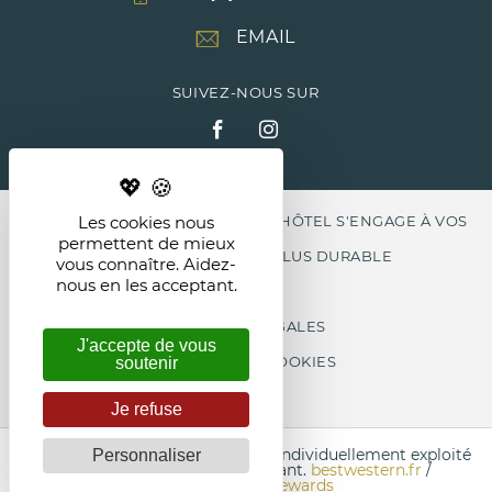
EMAIL
SUIVEZ-NOUS SUR
Les cookies nous
LABEL CLEF VERTE , LE T'AIM HÔTEL S'ENGAGE À VOS
permettent de mieux
CÔTÉS POUR UN MONDE PLUS DURABLE
vous connaître. Aidez-
nous en les acceptant.
MENTIONS LÉGALES
J'accepte de vous
GESTION DES COOKIES
soutenir
Je refuse
Chaque hôtel Best Western
®
est individuellement exploité
Personnaliser
par un propriétaire indépendant.
bestwestern.fr
/
Best Western Rewards