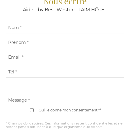
Nous écrire
Aiden by Best Western T’AIM HÔTEL
Nom *
Prénom *
Email *
Tél *
Message *
Oui, je donne mon consentement **
* Champs obligatoires. Ces informations restent confidentielles et ne
seront jamais diffusées à quelque organisme que ce soit.