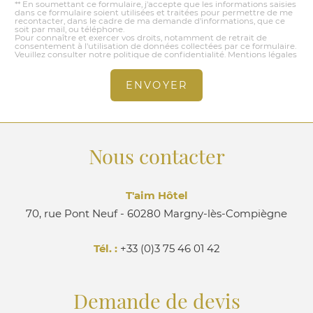
** En soumettant ce formulaire, j'accepte que les informations saisies
dans ce formulaire soient utilisées et traitées pour permettre de me
recontacter, dans le cadre de ma demande d'informations, que ce
soit par mail, ou téléphone.
Pour connaître et exercer vos droits, notamment de retrait de
consentement à l'utilisation de données collectées par ce formulaire.
Veuillez consulter notre politique de confidentialité.
Mentions légales
ENVOYER
Nous contacter
T'aim Hôtel
70, rue Pont Neuf
-
60280 Margny-lès-Compiègne
Tél. :
+33 (0)3 75 46 01 42
Demande de devis