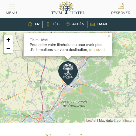
Panneau de gestion des cookies
MENU
RÉSERVER
FR
TÉL.
ACCÈS
EMAIL
×
+
T'aim Hôtel
Pour créer votre itinéraire ou pour avoir plus
−
d'informations sur votre destination,
cliquez ici
Leaflet
| Map data ©
contributors