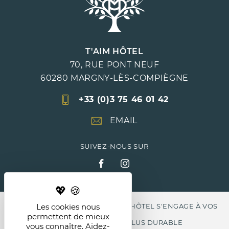
T'AIM HÔTEL
70, RUE PONT NEUF
60280
MARGNY-LÈS-COMPIÈGNE
+33 (0)3 75 46 01 42
EMAIL
SUIVEZ-NOUS SUR
Les cookies nous
LABEL CLEF VERTE , LE T'AIM HÔTEL S'ENGAGE À VOS
permettent de mieux
CÔTÉS POUR UN MONDE PLUS DURABLE
vous connaître. Aidez-