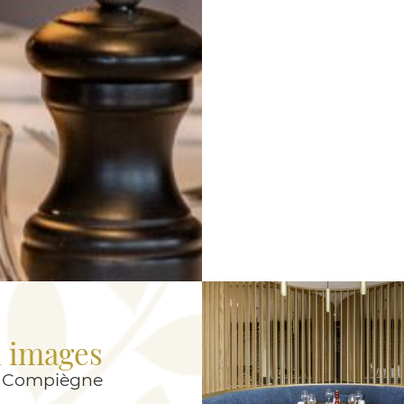
 images
à Compiègne