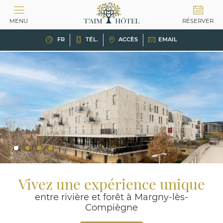
Panneau de gestion des cookies
MENU
RÉSERVER
FR
TÉL.
ACCÈS
EMAIL
2
3
4
Vivez une expérience unique
entre rivière et forêt à Margny-lès-
Compiègne