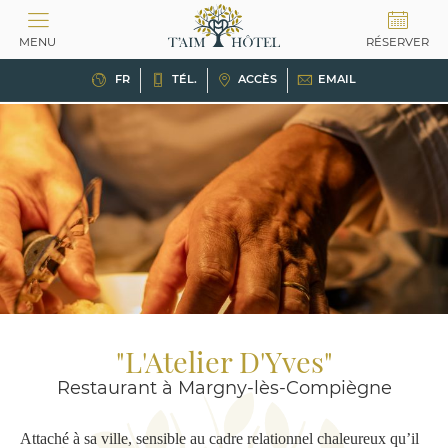
Panneau de gestion des cookies
MENU
RÉSERVER
FR
TÉL.
ACCÈS
EMAIL
"L'Atelier D'Yves"
Restaurant à Margny-lès-Compiègne
Attaché à sa ville, sensible au cadre relationnel chaleureux qu’il